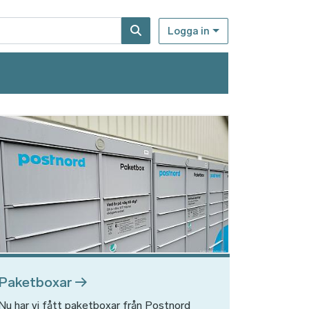
Logga in
d
Paketboxar
Nu har vi fått paketboxar från Postnord