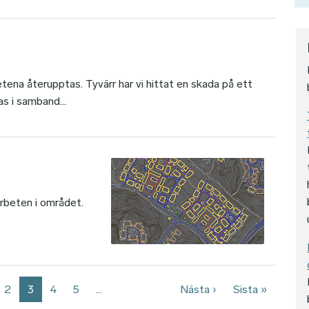
tena återupptas. Tyvärr har vi hittat en skada på ett
s i samband...
rbeten i området.
Nästa sida
Sista si
2
3
4
5
…
Nästa ›
Sista »