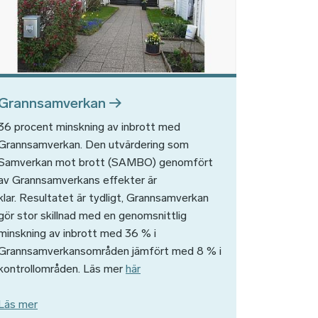
Grannsamverkan
36 procent minskning av inbrott med
Grannsamverkan. Den utvärdering som
Samverkan mot brott (SAMBO) genomfört
av Grannsamverkans effekter är
klar. Resultatet är tydligt, Grannsamverkan
gör stor skillnad med en genomsnittlig
minskning av inbrott med 36 % i
Grannsamverkansområden jämfört med 8 % i
kontrollområden. Läs mer
här
Läs mer