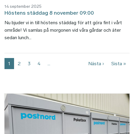
14 september 2025
Höstens städdag 8 november 09:00
Nu bjuder vi in till höstens städdag för att göra fint i vårt
område! Vi samlas på morgonen vid våra gårdar och äter
sedan lunch...
Paginering
Nästa sida
Sist
1
2
3
4
…
Nästa ›
Sista »
Bild