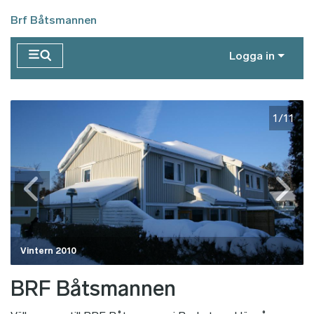
Hoppa till huvudinnehåll
Brf Båtsmannen
Logga in
2/11
1/11
Vintern 2010
BRF Båtsmannen