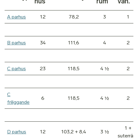
hus
rum
vån.
A parhus
12
78,2
3
1
B parhus
34
111,6
4
2
C parhus
23
118,5
4 ½
2
C
6
118,5
4 ½
2
friliggande
1 +
D parhus
12
103,2 + 8,4
3 ½
suterrän