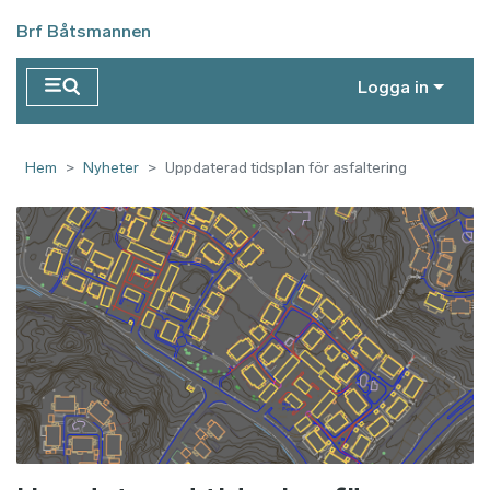
Hoppa till huvudinnehåll
Brf Båtsmannen
Logga in
Hem
Nyheter
Uppdaterad tidsplan för asfaltering