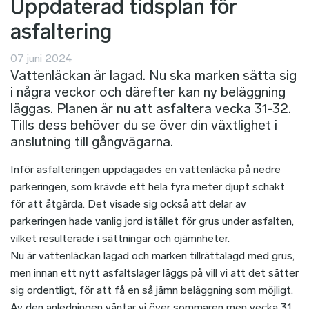
Uppdaterad tidsplan för
asfaltering
07 juni 2024
Vattenläckan är lagad. Nu ska marken sätta sig
i några veckor och därefter kan ny beläggning
läggas. Planen är nu att asfaltera vecka 31-32.
Tills dess behöver du se över din växtlighet i
anslutning till gångvägarna.
Inför asfalteringen uppdagades en vattenläcka på nedre
parkeringen, som krävde ett hela fyra meter djupt schakt
för att åtgärda. Det visade sig också att delar av
parkeringen hade vanlig jord istället för grus under asfalten,
vilket resulterade i sättningar och ojämnheter.
Nu är vattenläckan lagad och marken tillrättalagd med grus,
men innan ett nytt asfaltslager läggs på vill vi att det sätter
sig ordentligt, för att få en så jämn beläggning som möjligt.
Av den anledningen väntar vi över sommaren men vecka 31,