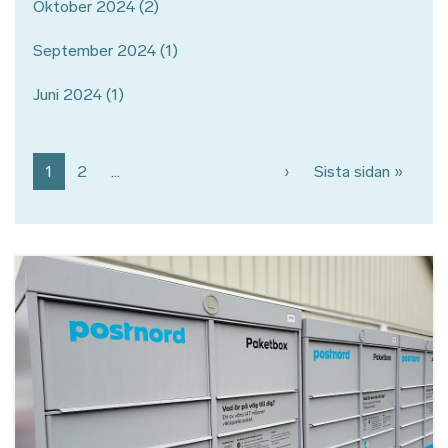
Oktober 2024
(2)
September 2024
(1)
Juni 2024
(1)
Paginering
Nästa sida
Sista 
1
2
…
›
Sista sidan »
Bild