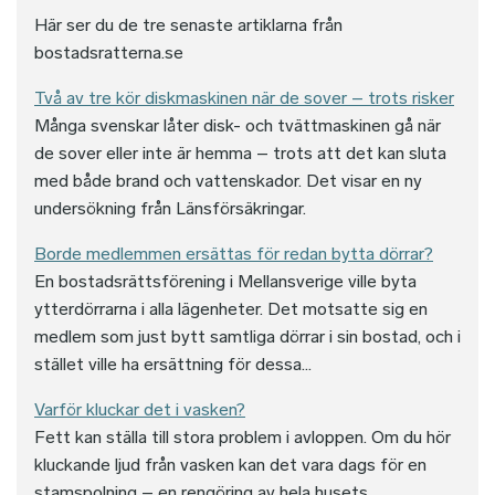
Här ser du de tre senaste artiklarna från
bostadsratterna.se
Två av tre kör diskmaskinen när de sover – trots risker
Många svenskar låter disk- och tvättmaskinen gå när
de sover eller inte är hemma – trots att det kan sluta
med både brand och vattenskador. Det visar en ny
undersökning från Länsförsäkringar.
Borde medlemmen ersättas för redan bytta dörrar?
En bostadsrättsförening i Mellansverige ville byta
ytterdörrarna i alla lägenheter. Det motsatte sig en
medlem som just bytt samtliga dörrar i sin bostad, och i
stället ville ha ersättning för dessa...
Varför kluckar det i vasken?
Fett kan ställa till stora problem i avloppen. Om du hör
kluckande ljud från vasken kan det vara dags för en
stamspolning – en rengöring av hela husets