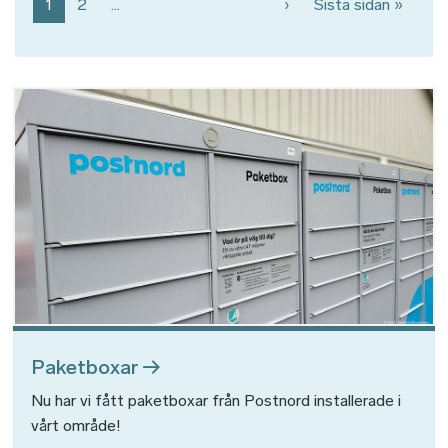
Nästa sida
Sista 
1
2
…
›
Sista sidan »
Bild
Paketboxar
Nu har vi fått paketboxar från Postnord installerade i
vårt område!